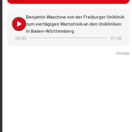
Benjamin Waschow von der Freiburger Uniklinik
play_arrow
zum viertägigen Warnstreik an den Unikliniken
in Baden-Württemberg
00:00
01:46
Anzeige