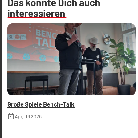
Das könnte Dich auch
interessieren
Große Spiele Bench-Talk
today
Apr., 16 2026