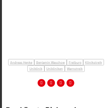
Andreas Henke
Benjamin Waschow
Freiburg
Klinikstreik
Uniklinik
Unikliniken
Warnstreik