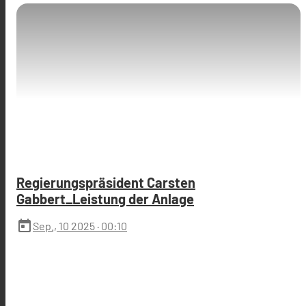
Regierungspräsident Carsten
Gabbert_Leistung der Anlage
today
Sep., 10 2025
· 00:10