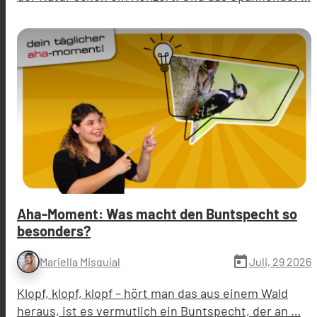
Aha-Moment: Was macht den Buntspecht so
besonders?
today
Juli, 29 2026
Mariella Misquial
Klopf, klopf, klopf – hört man das aus einem Wald
heraus, ist es vermutlich ein Buntspecht, der an …