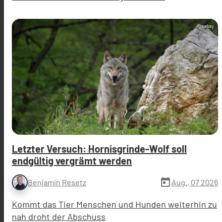
Pixabay
Letzter Versuch: Hornisgrinde-Wolf soll
endgültig vergrämt werden
today
Aug., 07 2026
Benjamin Resetz
Kommt das Tier Menschen und Hunden weiterhin zu
nah droht der Abschuss