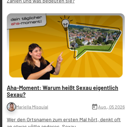
Zahlen und was bedeuten sie?
Aha-Moment: Warum heißt Sexau eigentlich
Sexau?
today
Aug., 05 2026
Mariella Misquial
Wer den Ortsnamen zum ersten Mal hört, denkt oft
an etwas völlig anderes. Sexau.