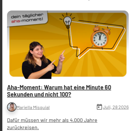
Aha-Moment: Warum hat eine Minute 60
Sekunden und nicht 100?
today
Juli, 28 2026
Mariella Misquial
Dafür müssen wir mehr als 4.000 Jahre
zurückreisen.