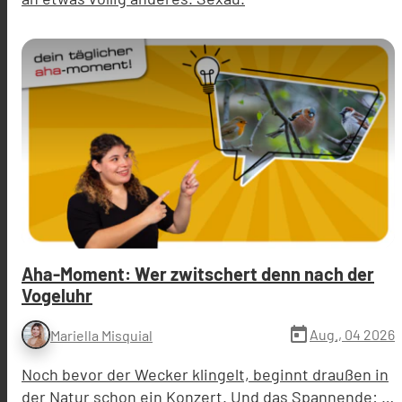
Aha-Moment: Wer zwitschert denn nach der
Vogeluhr
today
Aug., 04 2026
Mariella Misquial
Noch bevor der Wecker klingelt, beginnt draußen in
der Natur schon ein Konzert. Und das Spannende: …