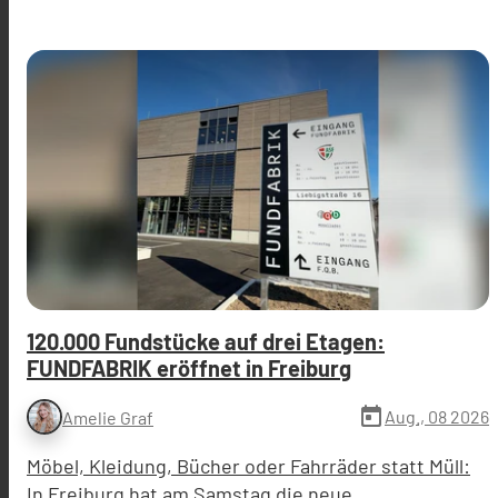
120.000 Fundstücke auf drei Etagen:
FUNDFABRIK eröffnet in Freiburg
today
Aug., 08 2026
Amelie Graf
Möbel, Kleidung, Bücher oder Fahrräder statt Müll:
In Freiburg hat am Samstag die neue …