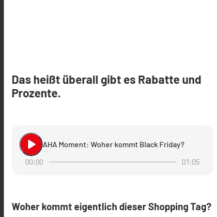
Das heißt überall gibt es Rabatte und
Prozente.
play_arrow
AHA Moment: Woher kommt Black Friday?
00:00
01:05
Woher kommt eigentlich dieser Shopping Tag?