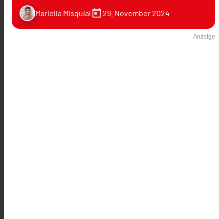
today
29. November 2024
Mariella Misquial
Anzeige