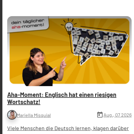
Aha-Moment: Englisch hat einen riesigen
Wortschatz!
today
Aug., 07 2026
Mariella Misquial
Viele Menschen die Deutsch lernen, klagen darüber