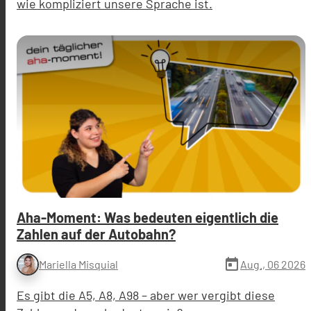
wie kompliziert unsere Sprache ist.
Aha-Moment: Was bedeuten eigentlich die
Zahlen auf der Autobahn?
today
Aug., 06 2026
Mariella Misquial
Es gibt die A5, A8, A98 – aber wer vergibt diese