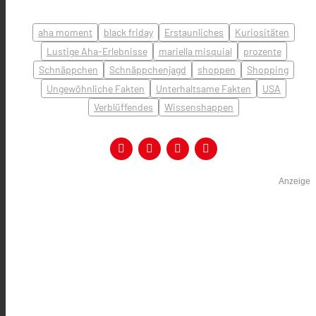
aha moment
black friday
Erstaunliches
Kuriositäten
Lustige Aha-Erlebnisse
mariella misquial
prozente
Schnäppchen
Schnäppchenjagd
shoppen
Shopping
Ungewöhnliche Fakten
Unterhaltsame Fakten
USA
Verblüffendes
Wissenshappen
Anzeige