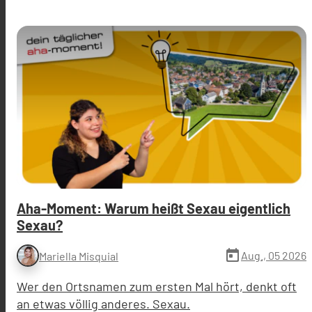
Aha-Moment: Warum heißt Sexau eigentlich
Sexau?
today
Aug., 05 2026
Mariella Misquial
Wer den Ortsnamen zum ersten Mal hört, denkt oft
an etwas völlig anderes. Sexau.