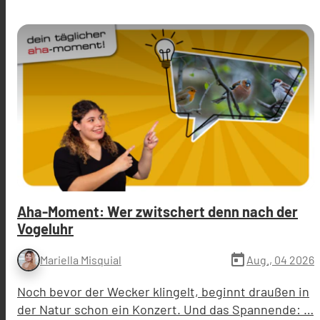
Aha-Moment: Wer zwitschert denn nach der
Vogeluhr
today
Aug., 04 2026
Mariella Misquial
Noch bevor der Wecker klingelt, beginnt draußen in
der Natur schon ein Konzert. Und das Spannende: …