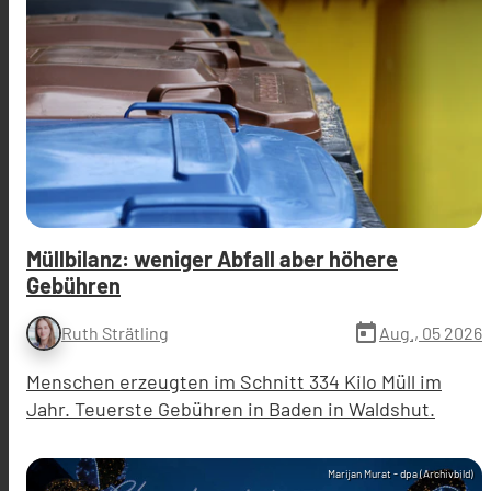
Müllbilanz: weniger Abfall aber höhere
Gebühren
today
Aug., 05 2026
Ruth Strätling
Menschen erzeugten im Schnitt 334 Kilo Müll im
Jahr. Teuerste Gebühren in Baden in Waldshut.
Marijan Murat - dpa (Archivbild)