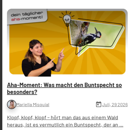
Aha-Moment: Was macht den Buntspecht so
besonders?
today
Juli, 29 2026
Mariella Misquial
Klopf, klopf, klopf – hört man das aus einem Wald
heraus, ist es vermutlich ein Buntspecht, der an …