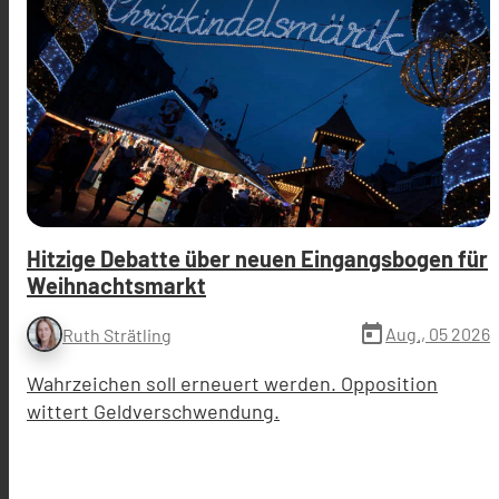
Hitzige Debatte über neuen Eingangsbogen für
Weihnachtsmarkt
today
Aug., 05 2026
Ruth Strätling
Wahrzeichen soll erneuert werden. Opposition
wittert Geldverschwendung.