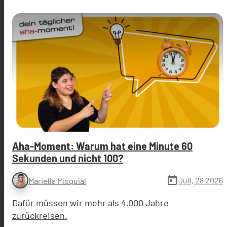
Aha-Moment: Warum hat eine Minute 60
Sekunden und nicht 100?
today
Juli, 28 2026
Mariella Misquial
Dafür müssen wir mehr als 4.000 Jahre
zurückreisen.