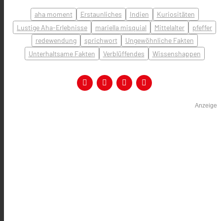
aha moment
Erstaunliches
Indien
Kuriositäten
Lustige Aha-Erlebnisse
mariella misquial
Mittelalter
pfeffer
redewendung
sprichwort
Ungewöhnliche Fakten
Unterhaltsame Fakten
Verblüffendes
Wissenshappen
Anzeige