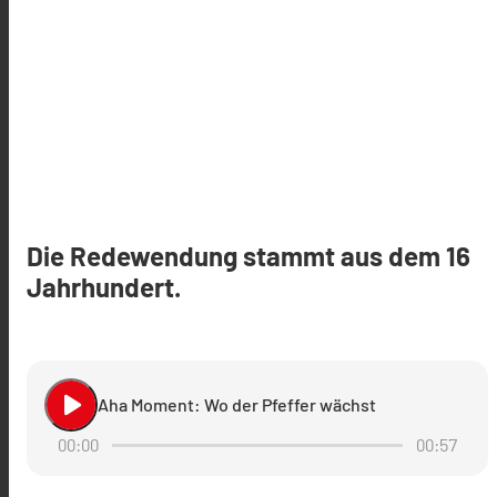
Die Redewendung stammt aus dem 16
Jahrhundert.
play_arrow
Aha Moment: Wo der Pfeffer wächst
00:00
00:57