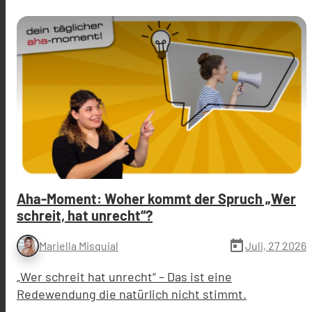
Aha-Moment: Woher kommt der Spruch „Wer
schreit, hat unrecht“?
today
Juli, 27 2026
Mariella Misquial
„Wer schreit hat unrecht“ – Das ist eine
Redewendung die natürlich nicht stimmt.